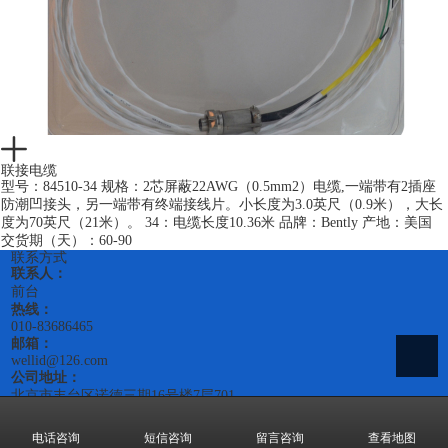
联接电缆
型号：84510-34 规格：2芯屏蔽22AWG（0.5mm2）电缆,一端带有2插座
防潮凹接头，另一端带有终端接线片。小长度为3.0英尺（0.9米），大长
度为70英尺（21米）。 34：电缆长度10.36米 品牌：Bently 产地：美国
交货期（天）：60-90
联系方式
联系人：
前台
热线：
010-83686465
邮箱：
wellid@126.com
公司地址：
北京市丰台区诺德三期16号楼7层701
菜单
首页
电话咨询
短信咨询
留言咨询
查看地图
关于我们