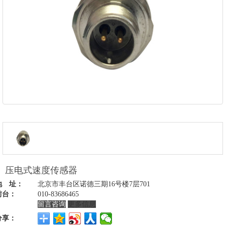
压电式速度传感器
地 址：
北京市丰台区诺德三期16号楼7层701
前台：
010-83686465
留言咨询
更多信息
分享：