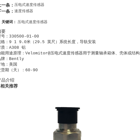
上一条：
压电式速度传感器
下一条：
速度传感器
关键词：
压电式速度传感器
摘要
号：330500-01-00

规格：9 1 9.0米（29.5 英尺）系统长度，导轨安装

质：A308 铝

功能用途原理：Velomitor@压电式速度传感器用于测量轴承箱体、壳体或结构

牌：Bently

产地：美国

交货期（天）：60-90
产品介绍
相关推荐