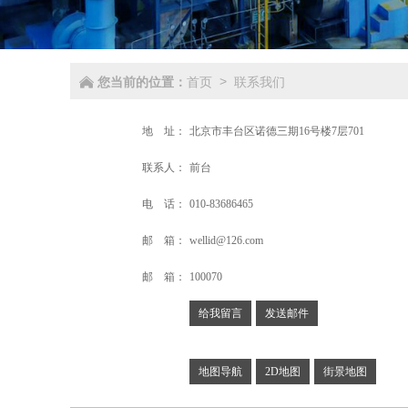
您当前的位置：
首页
联系我们
>
地 址：
北京市丰台区诺德三期16号楼7层701
联系人：
前台
电 话：
010-83686465
邮 箱：
wellid@126.com
邮 箱：
100070
给我留言
发送邮件
地图导航
2D地图
街景地图